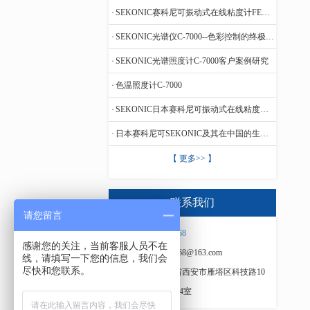
SEKONIC赛科尼可振动式在线粘度计FEM-1000V
SEKONIC光谱仪C-7000--色彩控制的终极工具
SEKONIC光谱照度计C-7000客户案例研究
色温照度计C-7000
SEKONIC日本赛科尼可振动式在线粘度计FVM70A
日本赛科尼可SEKONIC及其在中国的生产基地、代理商
【 更多>> 】
联系我们
请您留言
热线：
18089292168
感谢您的关注，当前客服人员不在
邮箱：18089292168@163.com
线，请填写一下您的信息，我们会
尽快和您联系。
公司地址：陕西省西安市雁塔区科技路10
号华奥大厦B座504室